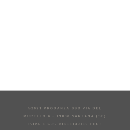
©2021 PRODANZA SSD VIA DEL
MURELLO 6 - 19038 SARZANA (SP)
P.IVA E C.F. 01513140119 PEC: