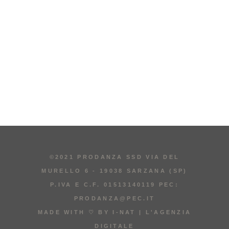
©2021 PRODANZA SSD VIA DEL
MURELLO 6 - 19038 SARZANA (SP)
P.IVA E C.F. 01513140119 PEC:
PRODANZA@PEC.IT
MADE WITH ♡ BY
I-NAT | L'AGENZIA
DIGITALE