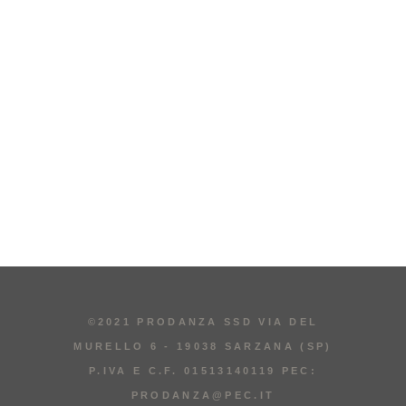
©2021 PRODANZA SSD VIA DEL
MURELLO 6 - 19038 SARZANA (SP)
P.IVA E C.F. 01513140119 PEC:
PRODANZA@PEC.IT